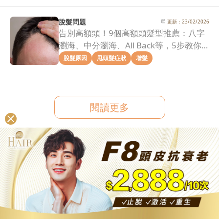
脫髮問題
更新：
23/02/2026
告別高額頭！9個高額頭髮型推薦：八字
瀏海、中分瀏海、All Back等，5步教你
拯救髮際線危機！
脫髮原因
甩頭髮症狀
增髮
閱讀更多
相關主題