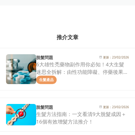
推介文章
脫髮問題
更新：
23/02/2026
6大雄性禿藥物副作用你必知！4大生髮
迷思全拆解：由性功能障礙、停藥後果到
治療效果一次看清！
生髮產品
脫髮問題
更新：
23/02/2026
生髮方法指南：一文看清9大脫髮成因＋
16個有效增髮方法推介！