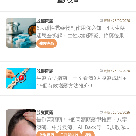
推介文章
脫髮問題
更新：
23/02/2026
6大雄性禿藥物副作用你必知！4大生髮
迷思全拆解：由性功能障礙、停藥後果到
治療效果一次看清！
生髮產品
脫髮問題
更新：
23/02/2026
生髮方法指南：一文看清9大脫髮成因＋
16個有效增髮方法推介！
脫髮問題
更新：
23/02/2026
告別高額頭！9個高額頭髮型推薦：八字
瀏海、中分瀏海、All Back等，5步教你
拯救髮際線危機！
脫髮原因
甩頭髮症狀
增髮