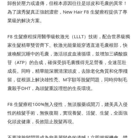
歸咎於壓力或遺傳，但根本原因往往是頭皮和毛囊的異常！
為了讓秀髮真正強韌濃密，New Hair F8 生髮療程提供了專
業級的解決方案。
F8 生髮療程採用醫學級軟激光（LLLT）技術，配合世界級獨
家生髮精華雙管齊下。軟激光能量能穿透直達毛囊根部，快
速喚醒沉睡中的毛囊，激活頭皮血液循環，並增加三磷酸腺
苷（ATP）的合成，確保受損毛囊獲得充足營養，全速茁壯
成長。同時，精華能深層清潔頭皮，去除老化角質和化學殘
留，從根源上解決雄性禿、M字額等脫髮問題，同時抑制毛
囊殺手DHT，為頭髮重設理想的生長環境。
F8 生髮療程100%無入侵性，無須服藥或開刀，媲美具入侵
性的植髮手術，無恢復期，實現養髮、活髮、生髮，全面強
化頭皮健康，長效阻止脫髮再現。
不要讓脫髮問題成為您美麗髮色的遺憾！立即把握機會，體