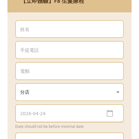
【立即體驗】F8 生髮療程
Date should not be before minimal date