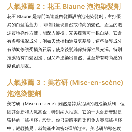
人氣推薦 2：花王 Blaune 泡泡染髮劑
花王 Blaune 是專門為遮蓋白髮而設的泡泡染髮劑，主打優
異的白髮遮蓋力，同時能呈現自然或時尚的髮色。產品的泡
沫質地操作方便，能深入髮根，完美覆蓋每一根白髮。它含
有多種滋潤成分，例如天然植物油及氨基酸，這些修護成分
有助於修護受損角質層，使染後髮絲保持彈性與光澤。特別
推薦給有白髮困擾，但又希望染出自然、甚至帶有時尚感的
髮色的朋友。
人氣推薦 3：美芯研 (Mise-en-scène)
泡泡染髮劑
美芯研（Mise-en-scène）雖然是韓系品牌的泡泡染系列，但
因其創新和人氣高企，特別納入推薦。它的一大創新賣點是
獨特的「搖搖杯」設計。你只需將兩劑染劑倒入專屬搖搖杯
中，輕輕搖晃，就能產生濃密Q彈的泡沫。美芯研的顯色度