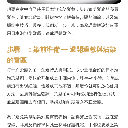
想要在家中自己使用日本泡泡染髮劑，染出媲美髮廊的亮麗
髮色，這並非難事。關鍵在於了解每個步驟的細節，以及掌
握箇中技巧。現在，我們就一步一步，為您詳盡解說如何運
用日本泡泡染髮霜，達成理想髮色。
步驟一：染前準備 — 避開過敏與沾染
的雷區
每一次染髮的前，先進行皮膚測試。取少量混合好的日本泡
泡染髮劑，塗抹於耳後或是手腕內側，靜待48小時。如果皮
膚沒有出現紅腫、發癢或其他不適，那麼你就可以放心使用
方法。皮膚科醫生強調，染髮前48小時必須進行過敏測試，
並且建議頭皮有傷口、孕婦或哺乳期婦女不宜染髮。
為了避免染劑沾染到皮膚或衣物，記得穿上舊衣物，並在髮
際線、耳周及頸部塗抹凡士林等保護乳霜。手部也要戴上染