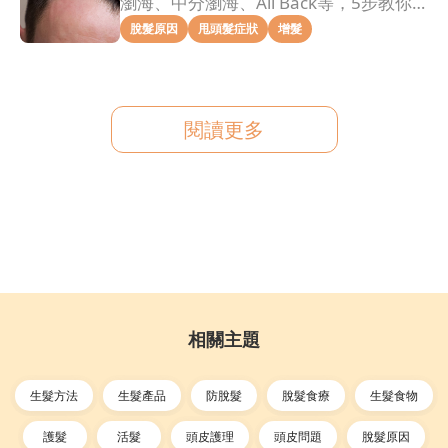
瀏海、中分瀏海、All Back等，5步教你
拯救髮際線危機！
脫髮原因
甩頭髮症狀
增髮
閱讀更多
相關主題
生髮方法
生髮產品
防脫髮
脫髮食療
生髮食物
護髮
活髮
頭皮護理
頭皮問題
脫髮原因