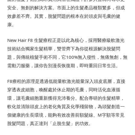
安全、無創的解決方案。市面上的生髮產品種類繁多，但成
效參差不齊。其實，脫髮問題的根本在於頭皮與毛囊的健
康。
New Hair F8 生髮療程正是以此為核心，採用醫療級軟激光
技術結合獨家生髮精華，雙管齊下為你從根源解決脫髮問
題，與傳統植髮手術不同，它100%無入侵性，無痛無創，無
需動刀服藥，讓你告別漫長恢復期，即時重回日常生活。
F8療程的原理是透過低能量軟激光能量深入頭皮底層，直接
穿透表皮細胞，喚醒處於休止期的毛囊，同時活化血液循
環，讓毛囊細胞重新獲得充沛養分。配合專研的生髮精華，
軟化並清除頭皮上的老化角質及化學殘留物，為頭髮創造一
個健康的生長環境，能夠有效改善前額髮線、M字額等常見
脫髮問題，真正達到「止脫生髮」的功效。