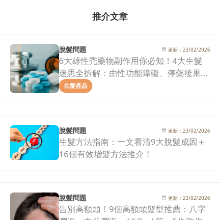
推介文章
脫髮問題
更新：
23/02/2026
6大雄性禿藥物副作用你必知！4大生髮
迷思全拆解：由性功能障礙、停藥後果到
治療效果一次看清！
生髮產品
脫髮問題
更新：
23/02/2026
生髮方法指南：一文看清9大脫髮成因＋
16個有效增髮方法推介！
脫髮問題
更新：
23/02/2026
告別高額頭！9個高額頭髮型推薦：八字