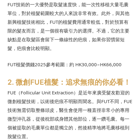
FUT技術的一大優勢是取髮速度快，能一次性移植大量毛囊
單位，對於植髮範圍較大的人來說非常有效。此外，與其他
新興植髮技術相比，FUT的植髮費用通常較低，對於預算有
限的髮友而言，是一個很有吸引力的選擇。不過，它的主要
缺點是在取髮區會留下一條線性的疤痕，如果你習慣留短
髮，疤痕會比較明顯。
FUT植髮價錢2025參考範圍：約 HK30,000−HK66,000
2. 微創FUE植髮：追求無痕的你必看！
FUE（Follicular Unit Extraction）是近年來廣受髮友歡迎的
微創植髮技術，以術後疤痕不明顯而聞名。與FUT不同，FUE
技術無需切取整條頭皮，醫生會使用一種直徑非常小的專用
微型沖孔器，從後枕部或身體其他部位，逐一鑽毛囊。每一
個被提取的毛囊單位都是獨立的，然後精準地將毛囊移植到
脫髮位置。