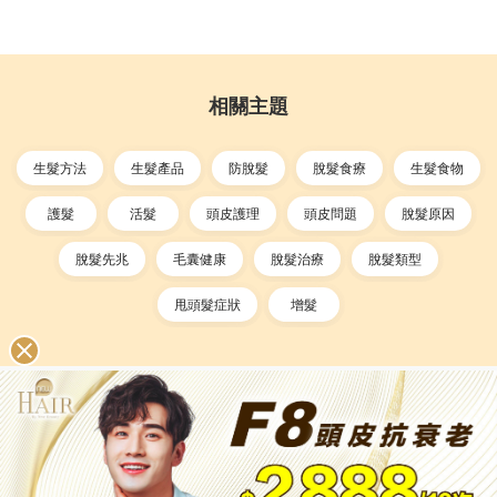
相關主題
生髮方法
生髮產品
防脫髮
脫髮食療
生髮食物
護髮
活髮
頭皮護理
頭皮問題
脫髮原因
脫髮先兆
毛囊健康
脫髮治療
脫髮類型
甩頭髮症狀
增髮
免責條款
私隱政策