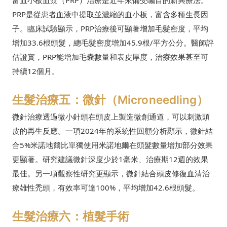
富血小板血漿（PRP）治療是近年來備受矚目的新興療法。
PRP是從患者血液中提取並濃縮的血小板，富含多種生長因
子。臨床試驗顯示，PRP治療後可顯著增加毛髮密度，平均
增加33.6根頭髮，總毛髮密度增加45.9根/平方公分。醫師評
估證實，PRP能增加毛囊數量和表皮厚度，治療效果甚至可
持續12個月。
生髮治療五：微針（Microneedling）
微針治療透過微小針頭在頭皮上製造微創通道，可以刺激頭
皮的再生反應。一項2024年的系統性回顧分析顯示，微針結
合5%米諾地爾比單獨使用米諾地爾在頭髮數量增加部分效果
更顯著。研究建議微針深度少於1毫米、治療期12週的效果
最佳。另一項觀察性研究更顯示，微針結合頭皮修復血清治
療雄性禿頭，有效率可達100%，平均增加42.6根頭髮。
生髮治療六：植髮手術