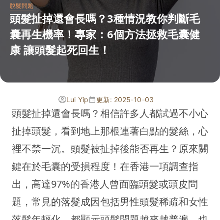
脫髮問題
頭髮扯掉還會長嗎？3種情況教你判斷毛
囊再生機率！專家：6個方法拯救毛囊健
康 讓頭髮起死回生！
Lui Yip
更新: 2025-10-03
頭髮扯掉還會長嗎？相信許多人都試過不小心
扯掉頭髮，看到地上那根連著白點的髮絲，心
裡不禁一沉。頭髮被扯掉後能否再生？原來關
鍵在於毛囊的受損程度！在香港一項調查指
出，高達97%的香港人曾面臨頭髮或頭皮問
題，常見的落髮成因包括男性頭髮稀疏和女性
落髮年輕化，都顯示頭髮問題越來越普遍，也