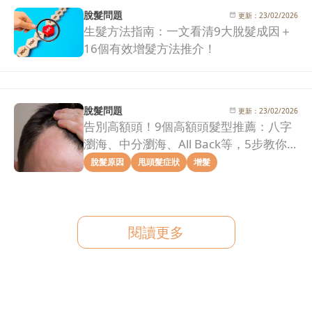
脫髮問題
更新：
23/02/2026
生髮方法指南：一文看清9大脫髮成因＋
16個有效增髮方法推介！
脫髮問題
更新：
23/02/2026
告別高額頭！9個高額頭髮型推薦：八字
瀏海、中分瀏海、All Back等，5步教你
拯救髮際線危機！
脫髮原因
甩頭髮症狀
增髮
閱讀更多