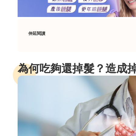
伸延閱讀
為何吃夠還掉髮？造成