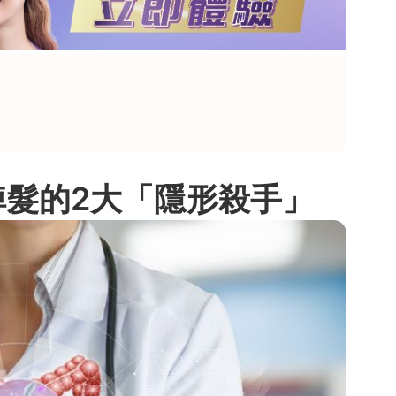
掉髮的2大「隱形殺手」