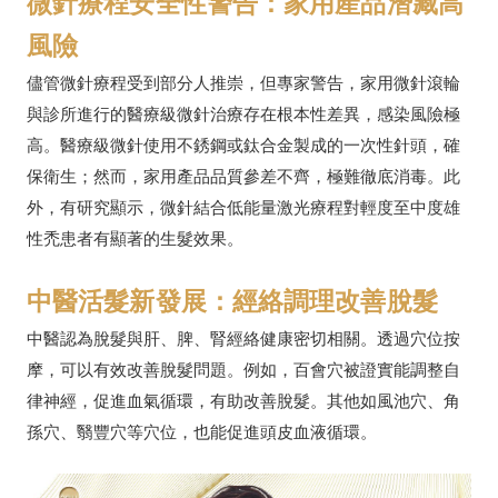
微針療程安全性警告：家用產品潛藏高
風險
儘管微針療程受到部分人推崇，但專家警告，家用微針滾輪
與診所進行的醫療級微針治療存在根本性差異，感染風險極
高。醫療級微針使用不銹鋼或鈦合金製成的一次性針頭，確
保衛生；然而，家用產品品質參差不齊，極難徹底消毒。此
外，有研究顯示，微針結合低能量激光療程對輕度至中度雄
性禿患者有顯著的生髮效果。
中醫活髮新發展：經絡調理改善脫髮
中醫認為脫髮與肝、脾、腎經絡健康密切相關。透過穴位按
摩，可以有效改善脫髮問題。例如，百會穴被證實能調整自
律神經，促進血氣循環，有助改善脫髮。其他如風池穴、角
孫穴、翳豐穴等穴位，也能促進頭皮血液循環。