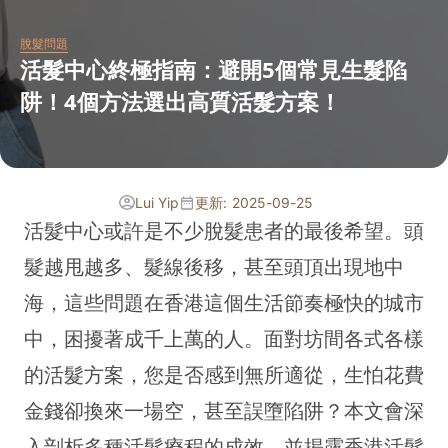
脫髮問題
活髮中心終極指南：避開5個常見生髮陷
阱！4個方法選出高質活髮方案！
Lui Yip
更新: 2025-09-25
活髮中心或許是不少脫髮患者的最後希望。頭
髮越甩越多、髮線後移，甚至頭頂出現地中
海，這些問題在香港這個生活節奏極快的城市
中，困擾著成千上萬的人。面對坊間各式各樣
的活髮方案，您是否感到無所適從，生怕花費
金錢卻換來一場空，甚至誤墮陷阱？本文會深
入剖析多種活髮療程的成效，並揭露香港活髮