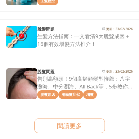
治療效果一次看清！
生髮產品
脫髮問題
更新：
23/02/2026
生髮方法指南：一文看清9大脫髮成因＋
16個有效增髮方法推介！
脫髮問題
更新：
23/02/2026
告別高額頭！9個高額頭髮型推薦：八字
瀏海、中分瀏海、All Back等，5步教你
拯救髮際線危機！
脫髮原因
甩頭髮症狀
增髮
閱讀更多