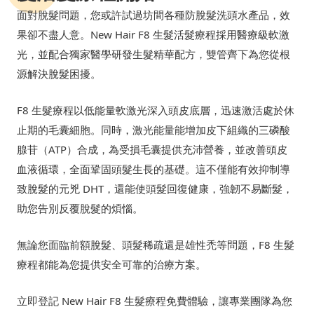
面對脫髮問題，您或許試過坊間各種防脫髮洗頭水產品，效
果卻不盡人意。New Hair F8 生髮活髮療程採用醫療級軟激
光，並配合獨家醫學研發生髮精華配方，雙管齊下為您從根
源解決脫髮困擾。
F8 生髮療程以低能量軟激光深入頭皮底層，迅速激活處於休
止期的毛囊細胞。同時，激光能量能增加皮下組織的三磷酸
腺苷（ATP）合成，為受損毛囊提供充沛營養，並改善頭皮
血液循環，全面鞏固頭髮生長的基礎。這不僅能有效抑制導
致脫髮的元兇 DHT，還能使頭髮回復健康，強韌不易斷髮，
助您告別反覆脫髮的煩惱。
無論您面臨前額脫髮、頭髮稀疏還是雄性禿等問題，F8 生髮
療程都能為您提供安全可靠的治療方案。
立即登記 New Hair F8 生髮療程免費體驗，讓專業團隊為您