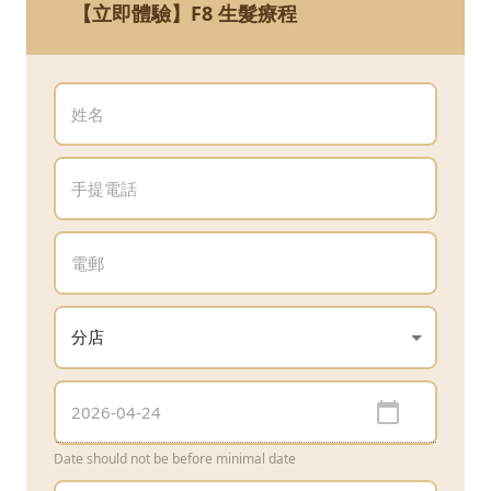
【立即體驗】F8 生髮療程
Date should not be before minimal date