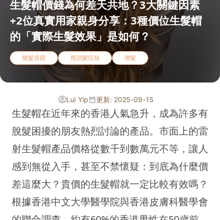
生髮帽價錢為何差天共地？3大關鍵因素
+2位真實用家親身分享：3種價位生髮帽
的「實際生髮效果」是如何？
脫髮原因
甩頭髮症狀
增髮
Lui Yip
更新: 2025-09-15
生髮帽在近年來的香港人氣急升，成為許多有
脫髮困擾的朋友熱烈討論的產品。市面上的雷
射生髮帽產品價格從數千到數萬元不等，讓人
感到無從入手，甚至不禁懷疑：到底為什麼價
差這麼大？貴價的生髮帽就一定比較有效嗎？
根據香港中文大學醫學院與香港皮膚科醫學會
的聯合調查，約有60%的香港男性在50歲前