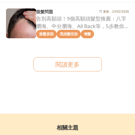
脫髮問題
更新：
23/02/2026
告別高額頭！9個高額頭髮型推薦：八字
瀏海、中分瀏海、All Back等，5步教你
拯救髮際線危機！
脫髮原因
甩頭髮症狀
增髮
閱讀更多
相關主題