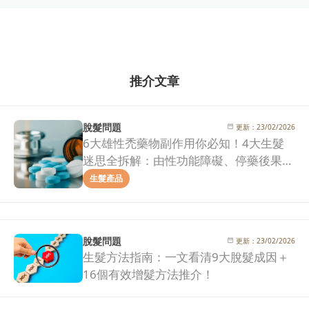
推介文章
脫髮問題
更新：
23/02/2026
6大雄性禿藥物副作用你必知！4大生髮
迷思全拆解：由性功能障礙、停藥後果到
治療效果一次看清！
生髮產品
脫髮問題
更新：
23/02/2026
生髮方法指南：一文看清9大脫髮成因＋
16個有效增髮方法推介！