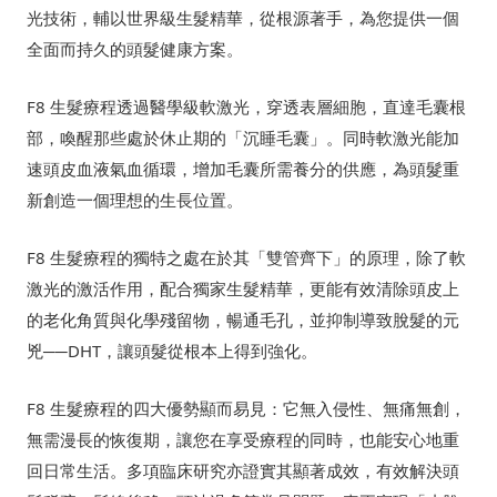
光技術，輔以世界級生髮精華，從根源著手，為您提供一個
全面而持久的頭髮健康方案。
F8 生髮療程透過醫學級軟激光，穿透表層細胞，直達毛囊根
部，喚醒那些處於休止期的「沉睡毛囊」。同時軟激光能加
速頭皮血液氣血循環，增加毛囊所需養分的供應，為頭髮重
新創造一個理想的生長位置。
F8 生髮療程的獨特之處在於其「雙管齊下」的原理，除了軟
激光的激活作用，配合獨家生髮精華，更能有效清除頭皮上
的老化角質與化學殘留物，暢通毛孔，並抑制導致脫髮的元
兇──DHT，讓頭髮從根本上得到強化。
F8 生髮療程的四大優勢顯而易見：它無入侵性、無痛無創，
無需漫長的恢復期，讓您在享受療程的同時，也能安心地重
回日常生活。多項臨床研究亦證實其顯著成效，有效解決頭