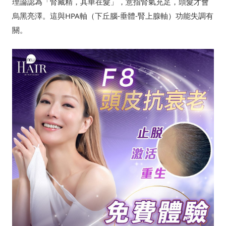
理論認為「腎藏精，其華在髮」，意指腎氣充足，頭髮才會
烏黑亮澤。這與HPA軸（下丘腦-垂體-腎上腺軸）功能失調有
關。