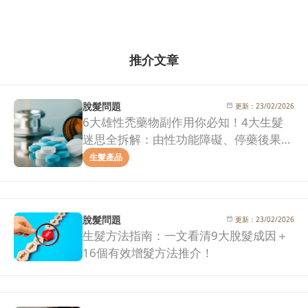
推介文章
脫髮問題
更新：
23/02/2026
6大雄性禿藥物副作用你必知！4大生髮
迷思全拆解：由性功能障礙、停藥後果到
治療效果一次看清！
生髮產品
脫髮問題
更新：
23/02/2026
生髮方法指南：一文看清9大脫髮成因＋
16個有效增髮方法推介！