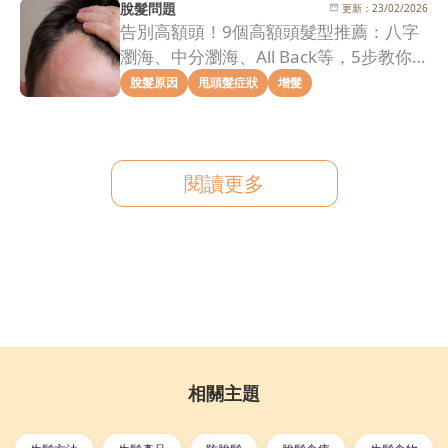
脫髮問題
更新：
23/02/2026
告別高額頭！9個高額頭髮型推薦：八字
瀏海、中分瀏海、All Back等，5步教你
拯救髮際線危機！
脫髮原因
甩頭髮症狀
增髮
閱讀更多
相關主題