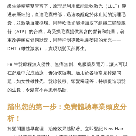
級生髮精華雙管齊下，原理是利用低能量軟激光（LLLT）穿
透表層細胞，直達毛囊根部，迅速喚醒處於休止期的沉睡毛
囊，並激活血液循環。同時軟激光能增加皮下組織三磷酸腺
苷（ATP）的合成，為受損毛囊提供富含的營養和能量，著
重改善頭皮健康狀況，同時抑制導致毛囊萎縮的元兇——
DHT（雄性激素），實現頭髮天然再生。
F8 生髮療程無入侵性、無痛無創、免服藥及開刀，讓人可以
在舒適中完成治療，毋須恢復期。適用於各種常見掉髮問
題，如女性雄性禿、髮線後移、頭髮稀疏等，持續促進頭髮
的生長，令髮質不再脆弱易斷。
踏出您的第一步：免費體驗專業頭皮分
析！
掉髮問題越早處理，治療效果越顯著。立即登記 New Hair