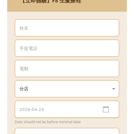
【立即體驗】F8 生髮療程
Date should not be before minimal date