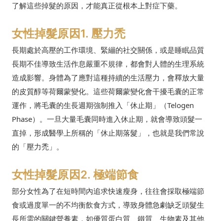
了解這些掉髮的原因，才能真正從根本上對症下藥。
女性掉髮原因1. 壓力禿
長期處於高壓的工作環境、緊繃的社交關係，或是睡眠品質
長期不佳導致生活作息嚴重不規律，都會對人體的生理系統
造成影響。身體為了應對這種持續的生活壓力，會釋放大量
的皮質醇等荷爾蒙變化。這些荷爾蒙變化會干擾毛囊的正常
運作，將毛囊的生長週期強制推入「休止期」（Telogen
Phase）。一旦大量毛囊同時進入休止期，就會導致頭髮一
直掉，形成醫學上所稱的「休止期落髮」，也就是我們常說
的「壓力禿」。
女性掉髮原因2. 極端節食
部分女性為了在短時間內追求快速瘦身，往往會採取極端節
食或過度單一的不均衡飲食方式，導致身體急劇缺乏頭髮生
長所需的關鍵營養素，如優質蛋白質、鐵質、生物素及其他