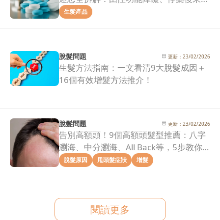
治療效果一次看清！
生髮產品
脫髮問題
更新：
23/02/2026
生髮方法指南：一文看清9大脫髮成因＋
16個有效增髮方法推介！
脫髮問題
更新：
23/02/2026
告別高額頭！9個高額頭髮型推薦：八字
瀏海、中分瀏海、All Back等，5步教你
拯救髮際線危機！
脫髮原因
甩頭髮症狀
增髮
閱讀更多