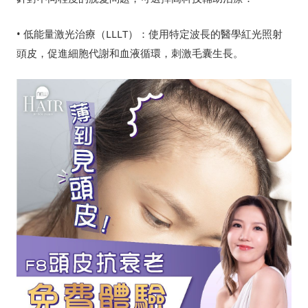
• 低能量激光治療（LLLT）：使用特定波長的醫學紅光照射
頭皮，促進細胞代謝和血液循環，刺激毛囊生長。