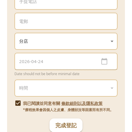
Date should not be before minimal date
我已閱讀並同意有關
條款細則以及隱私政策
*療程效果會因個人之皮膚、身體狀況等因素而有所不同。
完成登記