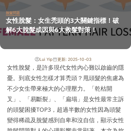
脫髮問題
女性脫髮：女生禿頭的3大關鍵指標！破
解6大脫髮成因與6大救髮對策！
Lui Yip
更新: 2025-10-03
女性脫髮，是許多現代女性內心難以啟齒的隱
憂。到底女性怎樣才算禿頭？甩頭髮的焦慮為
不少女生帶來極大的心理壓力。「乾枯開
叉」、「易斷裂」、「扁塌」是女性最常主訴
的頭髮困擾TOP3，超過半數的女性因為頭髮
變得稀疏及脫髮感到自卑和沒自信，顯示女性
脫髮問題對人的心理影響非常顯著。本文為妳