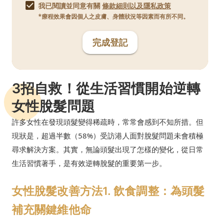
我已閱讀並同意有關
條款細則以及隱私政策
*療程效果會因個人之皮膚、身體狀況等因素而有所不同。
完成登記
3招自救！從生活習慣開始逆轉
女性脫髮問題
許多女性在發現頭髮變得稀疏時，常常會感到不知所措。但
現狀是，超過半數（58%）受訪港人面對脫髮問題未會積極
尋求解決方案。其實，無論頭髮出現了怎樣的變化，從日常
生活習慣著手，是有效逆轉脫髮的重要第一步。
女性脫髮改善方法1. 飲食調整：為頭髮
補充關鍵維他命