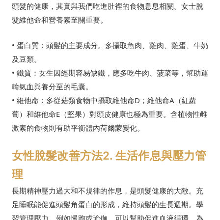
頭髮的健康，其實與我們吃進肚裡的食物息息相關。女士脫
髮維他命和營養素至關重要。
• 蛋白質：頭髮的主要成分。多攝取魚肉、雞肉、雞蛋、牛奶
及豆類。
• 鐵質：女生因經期容易缺鐵，應多吃牛肉、菠菜等，幫助運
輸氣血與養分至的毛囊。
• 維他命：多從菇類食物中攝取維他命D；維他命A（紅蘿
蔔）和維他命E（堅果）對頭皮健康也極為重要。含植物性雌
激素的食物則有助平衡體內荷爾蒙變化。
女性脫髮改善方法2. 生活作息與壓力管
理
長期精神壓力過大和不規律的作息，是頭髮健康的大敵。充
足睡眠能促進頭髮角蛋白的形成，維持頭髮的生長週期。學
習管理壓力，例如慢跑或瑜伽，可以幫助促進血液循環，為