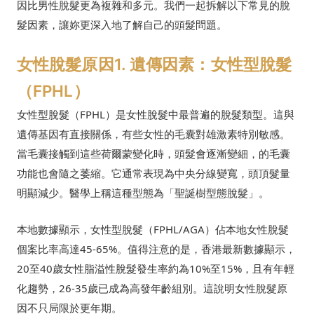
因比男性脫髮更為複雜和多元。我們一起拆解以下常見的脫
髮因素，讓妳更深入地了解自己的頭髮問題。
女性脫髮原因1. 遺傳因素：女性型脫髮
（FPHL）
女性型脫髮（FPHL）是女性脫髮中最普遍的脫髮類型。這與
遺傳基因有直接關係，有些女性的毛囊對雄激素特別敏感。
當毛囊接觸到這些荷爾蒙變化時，頭髮會逐漸變細，的毛囊
功能也會隨之萎縮。它通常表現為中央分線變寬，頭頂髮量
明顯減少。醫學上稱這種型態為「聖誕樹型態脫髮」。
本地數據顯示，女性型脫髮（FPHL/AGA）佔本地女性脫髮
個案比率高達45-65%。值得注意的是，香港最新數據顯示，
20至40歲女性脂溢性脫髮發生率約為10%至15%，且有年輕
化趨勢，26-35歲已成為高發年齡組別。這說明女性脫髮原
因不只局限於更年期。