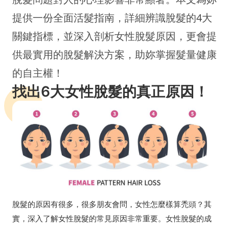
提供一份全面活髮指南，詳細辨識脫髮的4大
關鍵指標，並深入剖析女性脫髮原因，更會提
供最實用的脫髮解決方案，助妳掌握髮量健康
的自主權！
找出6大女性脫髮的真正原因！
脫髮的原因有很多，很多朋友會問，女性怎麼樣算禿頭？其
實，深入了解女性脫髮的常見原因非常重要。女性脫髮的成