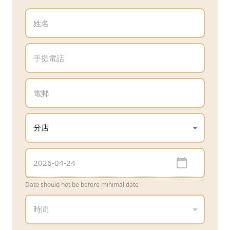
Date should not be before minimal date