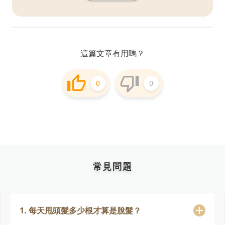
這篇文章有用嗎？
0
0
常見問題
1. 每天甩頭髮多少根才算是脫髮？