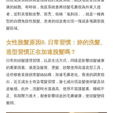
康的細胞。有時候，免疫系統會將頭髮毛囊視為外來入侵
者，並對其發動攻擊。斑禿，俗稱「鬼剃頭」，就是一種典
型的自體免疫性脫髮。患者的頭皮會出現一塊或多塊圓形脫
髮區域。
女性脫髮原因6. 日常習慣：妳的洗髮、
造型習慣正在加速脫髮嗎？
日常的頭髮護理習慣，以及生活方式，同樣是影響頭髮健康
的重要因素。過度染髮尾、燙髮、頻繁使用高溫造型工具，
這些都會直接損害髮絲結構，加速毛囊老化。香港的調查指
出，近五成女士有染電髮習慣，逾七成出現染髮後掉髮及頭
皮敏感。此外，洗髮時水溫過高、使用不當護髮素、睡眠不
足、長期壓力過大，都會影響頭皮的毛囊健康，使頭髮變得
脆弱。