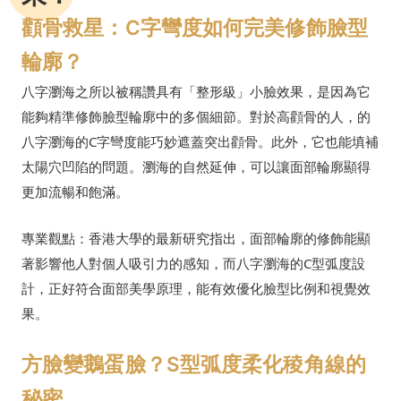
顴骨救星：C字彎度如何完美修飾臉型
輪廓？
八字瀏海之所以被稱讚具有「整形級」小臉效果，是因為它
能夠精準修飾臉型輪廓中的多個細節。對於高顴骨的人，的
八字瀏海的C字彎度能巧妙遮蓋突出顴骨。此外，它也能填補
太陽穴凹陷的問題。瀏海的自然延伸，可以讓面部輪廓顯得
更加流暢和飽滿。
專業觀點：香港大學的最新研究指出，面部輪廓的修飾能顯
著影響他人對個人吸引力的感知，而八字瀏海的C型弧度設
計，正好符合面部美學原理，能有效優化臉型比例和視覺效
果。
方臉變鵝蛋臉？S型弧度柔化稜角線的
秘密