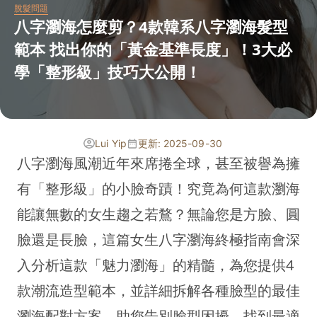
脫髮問題
八字瀏海怎麼剪？4款韓系八字瀏海髮型
範本 找出你的「黃金基準長度」！3大必
學「整形級」技巧大公開！
Lui Yip
更新: 2025-09-30
八字瀏海風潮近年來席捲全球，甚至被譽為擁
有「整形級」的小臉奇蹟！究竟為何這款瀏海
能讓無數的女生趨之若鶩？無論您是方臉、圓
臉還是長臉，這篇女生八字瀏海終極指南會深
入分析這款「魅力瀏海」的精髓，為您提供4
款潮流造型範本，並詳細拆解各種臉型的最佳
瀏海配對方案，助您告別臉型困擾，找到最適