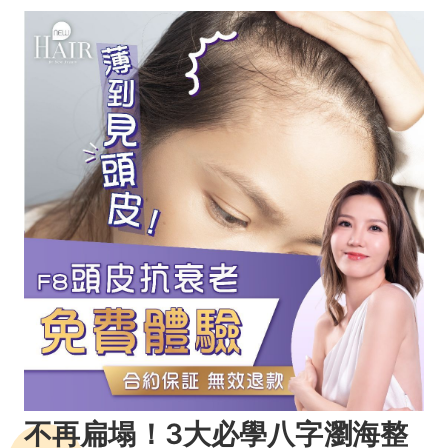
不再扁塌！3大必學八字瀏海整