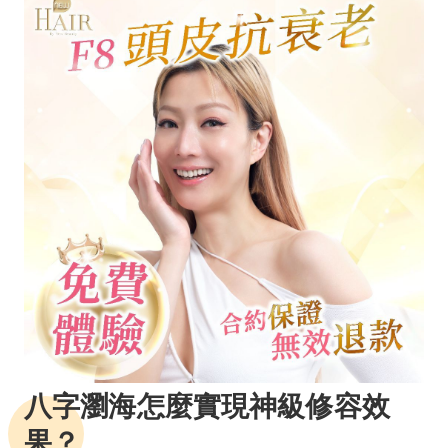
八字瀏海怎麼實現神級修容效
果？