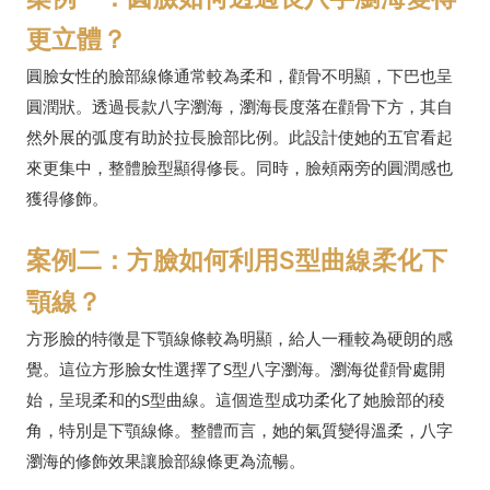
更立體？
圓臉女性的臉部線條通常較為柔和，顴骨不明顯，下巴也呈
圓潤狀。透過長款八字瀏海，瀏海長度落在顴骨下方，其自
然外展的弧度有助於拉長臉部比例。此設計使她的五官看起
來更集中，整體臉型顯得修長。同時，臉頰兩旁的圓潤感也
獲得修飾。
案例二：方臉如何利用S型曲線柔化下
顎線？
方形臉的特徵是下顎線條較為明顯，給人一種較為硬朗的感
覺。這位方形臉女性選擇了S型八字瀏海。瀏海從顴骨處開
始，呈現柔和的S型曲線。這個造型成功柔化了她臉部的稜
角，特別是下顎線條。整體而言，她的氣質變得溫柔，八字
瀏海的修飾效果讓臉部線條更為流暢。