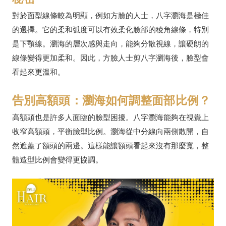
對於面型線條較為明顯，例如方臉的人士，八字瀏海是極佳
的選擇。它的柔和弧度可以有效柔化臉部的稜角線條，特別
是下顎線。瀏海的層次感與走向，能夠分散視線，讓硬朗的
線條變得更加柔和。因此，方臉人士剪八字瀏海後，臉型會
看起來更溫和。
告別高額頭：瀏海如何調整面部比例？
高額頭也是許多人面臨的臉型困擾。八字瀏海能夠在視覺上
收窄高額頭，平衡臉型比例。瀏海從中分線向兩側散開，自
然遮蓋了額頭的兩邊。這樣能讓額頭看起來沒有那麼寬，整
體造型比例會變得更協調。