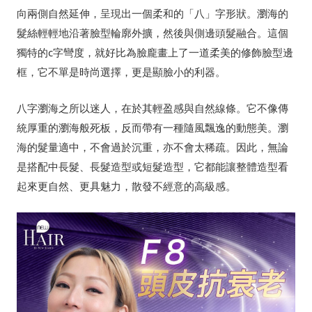
向兩側自然延伸，呈現出一個柔和的「八」字形狀。瀏海的
髮絲輕輕地沿著臉型輪廓外擴，然後與側邊頭髮融合。這個
獨特的c字彎度，就好比為臉龐畫上了一道柔美的修飾臉型邊
框，它不單是時尚選擇，更是顯臉小的利器。
八字瀏海之所以迷人，在於其輕盈感與自然線條。它不像傳
統厚重的瀏海般死板，反而帶有一種隨風飄逸的動態美。瀏
海的髮量適中，不會過於沉重，亦不會太稀疏。因此，無論
是搭配中長髮、長髮造型或短髮造型，它都能讓整體造型看
起來更自然、更具魅力，散發不經意的高級感。