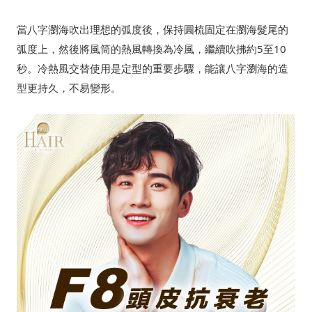
當八字瀏海吹出理想的弧度後，保持圓梳固定在瀏海髮尾的
弧度上，然後將風筒的熱風轉換為冷風，繼續吹拂約5至10
秒。冷熱風交替使用是定型的重要步驟，能讓八字瀏海的造
型更持久，不易變形。