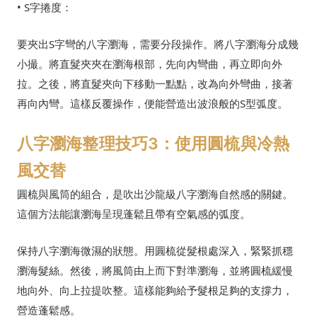
• S字捲度：
要夾出S字彎的八字瀏海，需要分段操作。將八字瀏海分成幾
小撮。將直髮夾夾在瀏海根部，先向內彎曲，再立即向外
拉。之後，將直髮夾向下移動一點點，改為向外彎曲，接著
再向內彎。這樣反覆操作，便能營造出波浪般的S型弧度。
八字瀏海整理技巧3：使用圓梳與冷熱
風交替
圓梳與風筒的組合，是吹出沙龍級八字瀏海自然感的關鍵。
這個方法能讓瀏海呈現蓬鬆且帶有空氣感的弧度。
保持八字瀏海微濕的狀態。用圓梳從髮根處深入，緊緊抓穩
瀏海髮絲。然後，將風筒由上而下對準瀏海，並將圓梳緩慢
地向外、向上拉提吹整。這樣能夠給予髮根足夠的支撐力，
營造蓬鬆感。