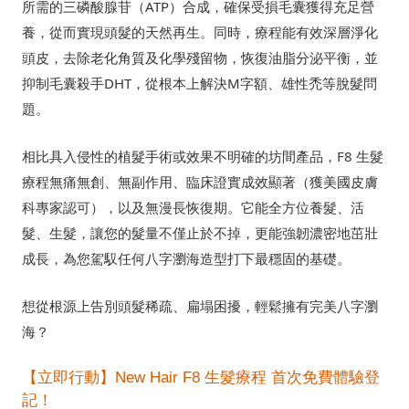
所需的三磷酸腺苷（ATP）合成，確保受損毛囊獲得充足營
養，從而實現頭髮的天然再生。同時，療程能有效深層淨化
頭皮，去除老化角質及化學殘留物，恢復油脂分泌平衡，並
抑制毛囊殺手DHT，從根本上解決M字額、雄性禿等脫髮問
題。
相比具入侵性的植髮手術或效果不明確的坊間產品，F8 生髮
療程無痛無創、無副作用、臨床證實成效顯著（獲美國皮膚
科專家認可），以及無漫長恢復期。它能全方位養髮、活
髮、生髮，讓您的髮量不僅止於不掉，更能強韌濃密地茁壯
成長，為您駕馭任何八字瀏海造型打下最穩固的基礎。
想從根源上告別頭髮稀疏、扁塌困擾，輕鬆擁有完美八字瀏
海？
【立即行動】New Hair F8 生髮療程 首次免費體驗登
記！