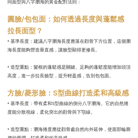
同面型與八字瀏海的黃金配對法則：
圓臉/包包面：如何透過長度與蓬鬆感
拉長面型？
• 基準長度：建議八字瀏海長度應落在顴骨下方位置，這個瀏
海長度能夠營造垂直感，讓臉型顯得更修長。
• 造型重點：髮根的蓬鬆感是關鍵。足夠的蓬鬆度能增加頭頂
高度，進一步拉長臉型，提升輕盈感，告別包包面。
方臉/菱形臉：S型曲線打造柔和高級感
• 基準長度：帶有柔和S型曲線的側分八字瀏海。它的自然捲
度能分散視線，柔化突出的顴骨與下顎線。
• 造型重點：瀏海捲度應從顴骨處自然向外延伸，使面部輪廓
趨於圓潤，打造柔和的高級感。