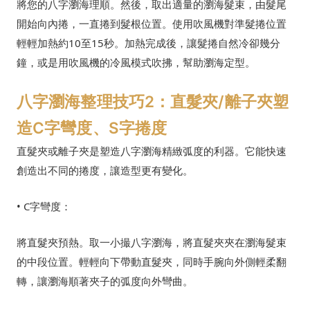
將您的八字瀏海理順。然後，取出適量的瀏海髮束，由髮尾
開始向內捲，一直捲到髮根位置。使用吹風機對準髮捲位置
輕輕加熱約10至15秒。加熱完成後，讓髮捲自然冷卻幾分
鐘，或是用吹風機的冷風模式吹拂，幫助瀏海定型。
八字瀏海整理技巧2：直髮夾/離子夾塑
造C字彎度、S字捲度
直髮夾或離子夾是塑造八字瀏海精緻弧度的利器。它能快速
創造出不同的捲度，讓造型更有變化。
• C字彎度：
將直髮夾預熱。取一小撮八字瀏海，將直髮夾夾在瀏海髮束
的中段位置。輕輕向下帶動直髮夾，同時手腕向外側輕柔翻
轉，讓瀏海順著夾子的弧度向外彎曲。