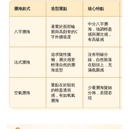
瀏海款式
造型重點
核心特點
修
中分八字瀏
完
著重於面部輪
海，強調輕盈
臉
八字瀏海
廓與高顴骨的C
感與層次感，
成
字外擴弧度
有高級感
的
追求隨性慵
沒有明確分
適
懶，層次感更
線，自然散落
法式瀏海
營
輕薄自然的瀏
在額頭上，充
效
海造型
滿氛圍感
重點在於額前
適
少量瀏海髮絲
的輕盈透視
額
空氣瀏海
分佈，若隱若
感，有如氧氣
同
現
瀏海
頭