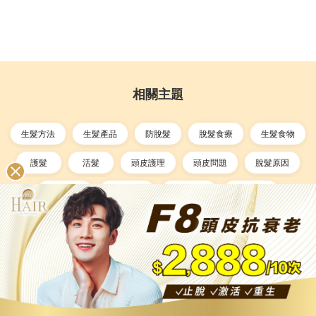
相關主題
生髮方法
生髮產品
防脫髮
脫髮食療
生髮食物
護髮
活髮
頭皮護理
頭皮問題
脫髮原因
脫髮先兆
毛囊健康
脫髮治療
脫髮類型
甩頭髮症狀
增髮