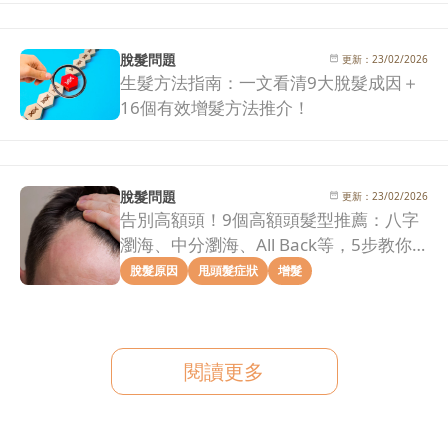
脫髮問題
更新：
23/02/2026
生髮方法指南：一文看清9大脫髮成因＋
16個有效增髮方法推介！
脫髮問題
更新：
23/02/2026
告別高額頭！9個高額頭髮型推薦：八字
瀏海、中分瀏海、All Back等，5步教你
拯救髮際線危機！
脫髮原因
甩頭髮症狀
增髮
閱讀更多