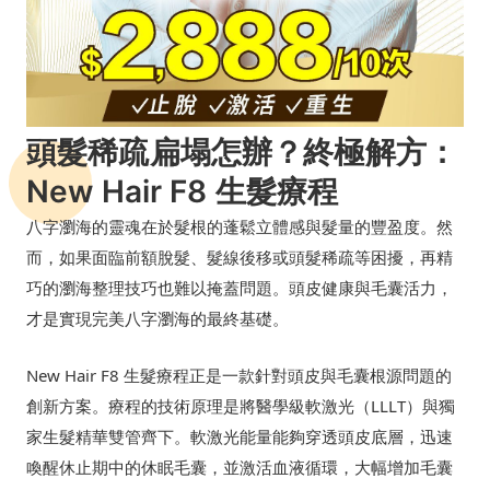
頭髮稀疏扁塌怎辦？終極解方：
New Hair F8 生髮療程
八字瀏海的靈魂在於髮根的蓬鬆立體感與髮量的豐盈度。然
而，如果面臨前額脫髮、髮線後移或頭髮稀疏等困擾，再精
巧的瀏海整理技巧也難以掩蓋問題。頭皮健康與毛囊活力，
才是實現完美八字瀏海的最終基礎。
New Hair F8 生髮療程正是一款針對頭皮與毛囊根源問題的
創新方案。療程的技術原理是將醫學級軟激光（LLLT）與獨
家生髮精華雙管齊下。軟激光能量能夠穿透頭皮底層，迅速
喚醒休止期中的休眠毛囊，並激活血液循環，大幅增加毛囊